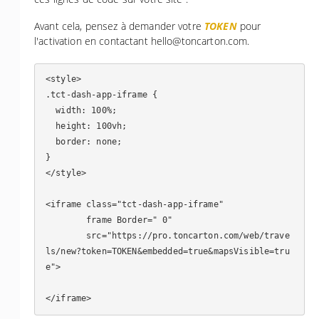
Avant cela, pensez à demander votre
TOKEN
pour
l'activation en contactant hello@toncarton.com.
<style>

.tct-dash-app-iframe {

  width: 100%;

  height: 100vh;

  border: none;

}

</style>

<iframe class="tct-dash-app-iframe"

        frame Border=" 0"

        src="https://pro.toncarton.com/web/trave
ls/new?token=TOKEN&embedded=true&mapsVisible=tru
e">
