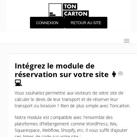
CONNEXION
RETOUR AU SITE
Accueil
Starter Kit
Module Expéditions
Toggl
Navig
Module Courses
Chauffeurs
Gestion de flotte
Gestion des utilisateurs
Portail Client
Intégrez le module de
réservation sur votre site 👩
Personnalisation de Toncarton
Grilles tarifaires
💻
Télématique
IoT
Intégrations
Facturation
Vous souhaitez permettre aux visiteurs de votre site de
Contacter le support Toncarton
Contact
calculer le devis de leur transport et de réserver leur
transport ou livraison ? Rien de plus simple avec Toncarton.
Notre module est compatible avec l'ensemble des
plateformes d'hébergement comme WordPress, Wix,
Squarespace, Webflow, Shopify, etc. Il vous suffit d'ajouter
ces lignes de code sur votre site :