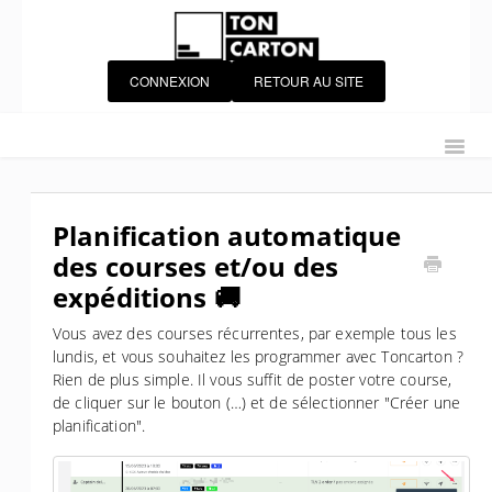
CONNEXION
RETOUR AU SITE
Accueil
Starter Kit
Module Expéditions
Toggl
Navig
Module Courses
Chauffeurs
Gestion de flotte
Gestion des utilisateurs
Portail Client
Planification automatique
des courses et/ou des
Personnalisation de Toncarton
Grilles tarifaires
expéditions 🚚
Télématique
IoT
Intégrations
Facturation
Vous avez des courses récurrentes, par exemple tous les
Contacter le support Toncarton
Contact
lundis, et vous souhaitez les programmer avec Toncarton ?
Rien de plus simple. Il vous suffit de poster votre course,
de cliquer sur le bouton (…) et de sélectionner "Créer une
planification".