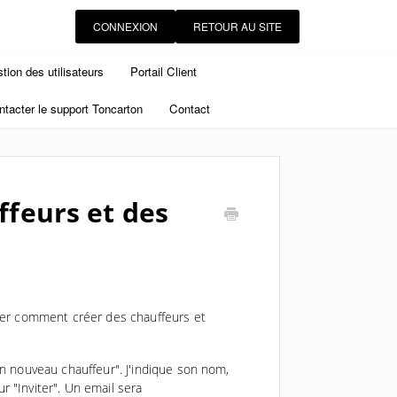
CONNEXION
RETOUR AU SITE
tion des utilisateurs
Portail Client
tacter le support Toncarton
Contact
feurs et des
trer comment créer des chauffeurs et
un nouveau chauffeur". J'indique son nom,
 "Inviter". Un email sera