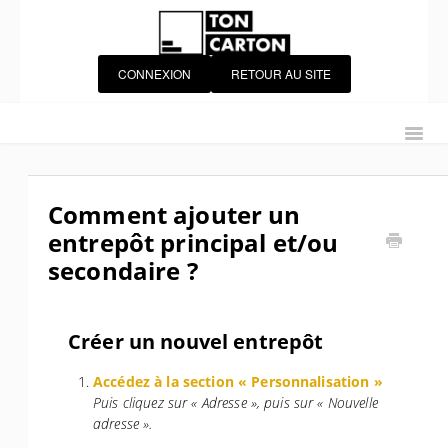
CONNEXION
RETOUR AU SITE
Accueil
Starter Kit
Module Expéditions
Toggl
Navig
Module Courses
Chauffeurs
Gestion de flotte
Gestion des utilisateurs
Portail Client
Comment ajouter un
entrepôt principal et/ou
Personnalisation de Toncarton
Grilles tarifaires
secondaire ?
Télématique
IoT
Intégrations
Facturation
Contacter le support Toncarton
Contact
Créer un nouvel entrepôt
Accédez à la section « Personnalisation »
Puis cliquez sur « Adresse », puis sur « Nouvelle
adresse ».